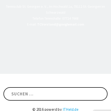
Tennisclub St. Georgen e. V. , Im Hochwald 1a, 78112 St. Georgen im
Schwarzwald
Telefon Tennishalle:
07724 7668
E-mail:
TCVorstand@googlemail.com
Suchen
nach:
© 2016 powerd by
ITHeld.de