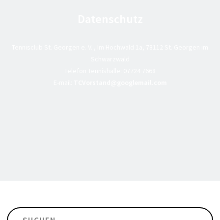
Datenschutz
Tennisclub St. Georgen e. V. , Im Hochwald 1a, 78112 St. Georgen im
Schwarzwald
Telefon Tennishalle:
07724 7668
E-mail:
TCVorstand@googlemail.com
Suchen