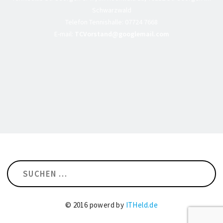
Schwarzwald
Telefon Tennishalle:
07724 7668
E-mail:
TCVorstand@googlemail.com
Suchen
nach:
© 2016 powerd by
ITHeld.de