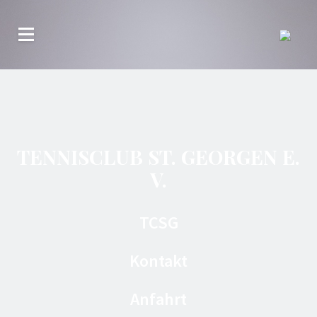
TENNISCLUB ST. GEORGEN E.
V.
TCSG
Kontakt
Anfahrt