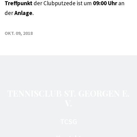
Treffpunkt
der Clubputzede ist um
09:00 Uhr
an
der
Anlage
.
OKT. 09, 2018
TENNISCLUB ST. GEORGEN E.
V.
TCSG