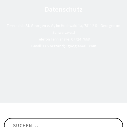
Datenschutz
Tennisclub St. Georgen e. V. , Im Hochwald 1a, 78112 St. Georgen im
Schwarzwald
Telefon Tennishalle:
07724 7668
E-mail:
TCVorstand@googlemail.com
Suchen