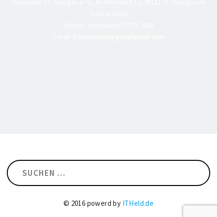
Tennisclub St. Georgen e. V. , Im Hochwald 1a, 78112 St. Georgen im
Schwarzwald
Telefon Tennishalle:
07724 7668
E-mail:
TCVorstand@googlemail.com
Suchen
nach:
© 2016 powerd by
ITHeld.de