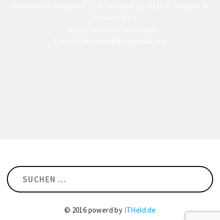
Tennisclub St. Georgen e. V. , Im Hochwald 1a, 78112 St. Georgen im
Schwarzwald
Telefon Tennishalle:
07724 7668
E-mail:
TCVorstand@googlemail.com
Suchen
nach:
© 2016 powerd by
ITHeld.de