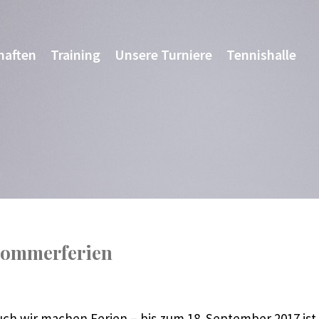
haften
Training
Unsere Turniere
Tennishalle
ommerferien
uch wir machen Ferien – bis zum
18. September 2017
ist