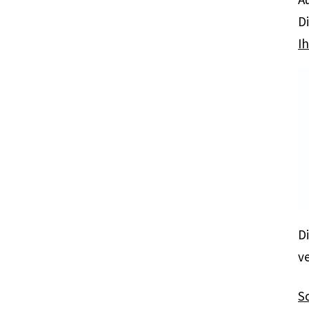
D
Ih
Di
v
S