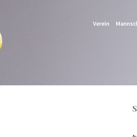
Verein
Mannsc
S
A