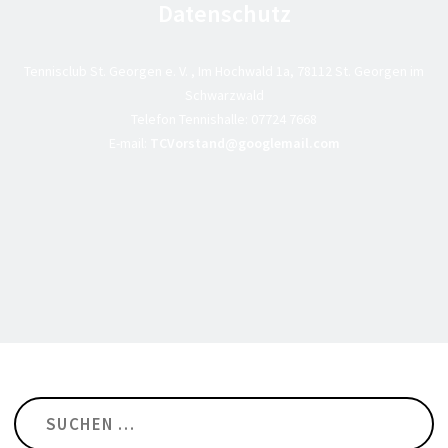
Datenschutz
Tennisclub St. Georgen e. V. , Im Hochwald 1a, 78112 St. Georgen im
Schwarzwald
Telefon Tennishalle:
07724 7668
E-mail:
TCVorstand@googlemail.com
Suchen
nach: