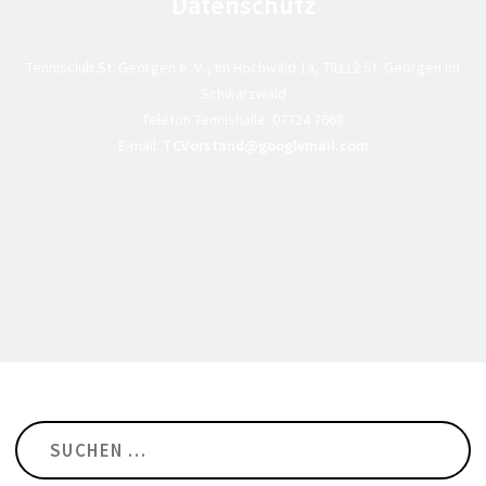
Datenschutz
Tennisclub St. Georgen e. V. , Im Hochwald 1a, 78112 St. Georgen im
Schwarzwald
Telefon Tennishalle:
07724 7668
E-mail:
TCVorstand@googlemail.com
Suchen
nach: